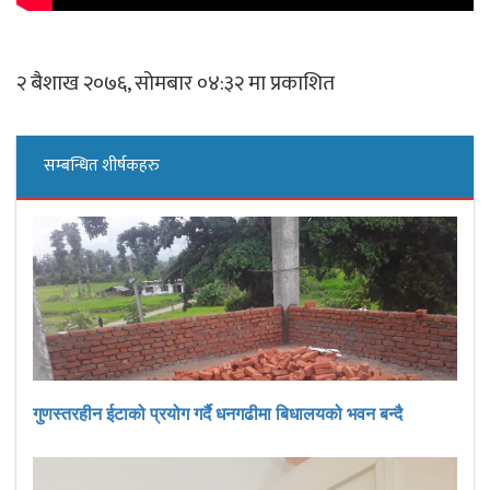
२ बैशाख २०७६, सोमबार ०४:३२ मा प्रकाशित
सम्बन्धित शीर्षकहरु
गुणस्तरहीन ईटाको प्रयोग गर्दै धनगढीमा बिधालयको भवन बन्दै