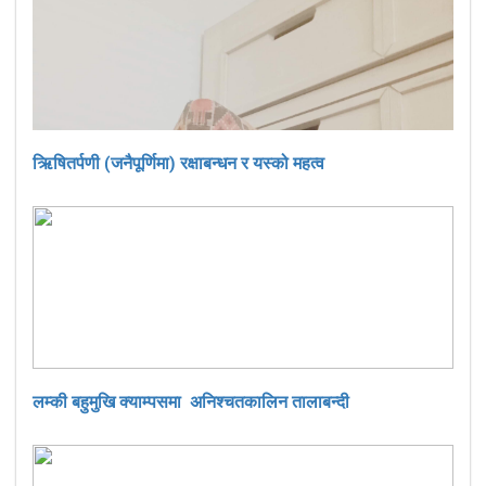
ऋिषितर्पणी (जनैपूर्णिमा) रक्षाबन्धन र यस्को महत्व
लम्की बहुमुखि क्याम्पसमा अनिश्चतकालिन तालाबन्दी