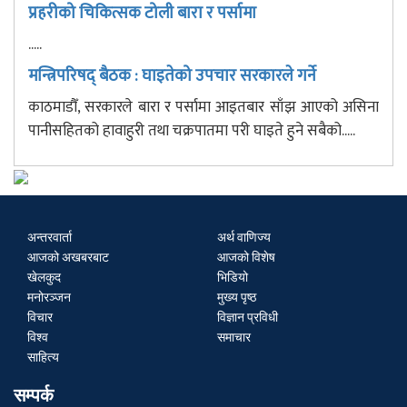
प्रहरीको चिकित्सक टोली बारा र पर्सामा
.....
मन्त्रिपरिषद् बैठक : घाइतेको उपचार सरकारले गर्ने
काठमाडौँ, सरकारले बारा र पर्सामा आइतबार साँझ आएको असिना
पानीसहितको हावाहुरी तथा चक्रपातमा परी घाइते हुने सबैको.....
अन्तरवार्ता
अर्थ वाणिज्य
आजको अखबरबाट
आजको विशेष
खेलकुद
भिडियो
मनोरञ्जन
मुख्य पृष्ठ
विचार
विज्ञान प्रविधी
विश्व
समाचार
साहित्य
सम्पर्क