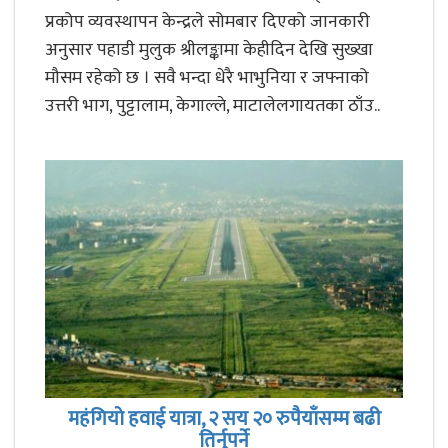
प्रकोप व्यवस्थापन केन्द्रले सोमबार दिएको जानकारी
अनुसार पहाडी मुलुक श्रीलङ्कामा केहीदिन देखि सुख्खा
मौसम रहेको छ । सवै भन्दा धेरै भाभुनिया र जफ्नाको
उत्तरी भाग, पुट्टालाम, केगाल्ले, माटालेलगायतका ठाँउ..
महंगियाे हवाई यात्रा, २ सय २० रुपैयाँसम्म बढी
तिर्नुपर्ने