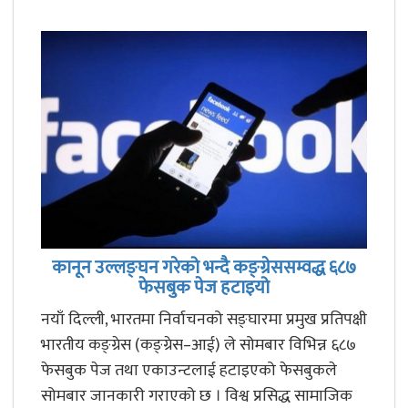
कानून उल्लङ्घन गरेको भन्दै कङ्ग्रेससम्वद्ध ६८७
फेसबुक पेज हटाइयो
नयाँ दिल्ली, भारतमा निर्वाचनको सङ्घारमा प्रमुख प्रतिपक्षी
भारतीय कङ्ग्रेस (कङ्ग्रेस–आई) ले सोमबार विभिन्न ६८७
फेसबुक पेज तथा एकाउन्टलाई हटाइएको फेसबुकले
सोमबार जानकारी गराएको छ । विश्व प्रसिद्ध सामाजिक