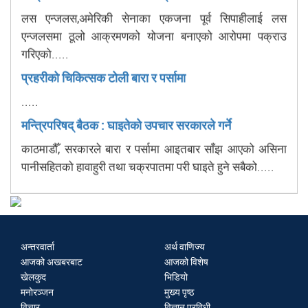
लस एन्जलस,अमेरिकी सेनाका एकजना पूर्व सिपाहीलाई लस
एन्जलसमा ठूलो आक्रमणको योजना बनाएको आरोपमा पक्राउ
गरिएको.....
प्रहरीको चिकित्सक टोली बारा र पर्सामा
.....
मन्त्रिपरिषद् बैठक : घाइतेको उपचार सरकारले गर्ने
काठमाडौँ, सरकारले बारा र पर्सामा आइतबार साँझ आएको असिना
पानीसहितको हावाहुरी तथा चक्रपातमा परी घाइते हुने सबैको.....
अन्तरवार्ता
अर्थ वाणिज्य
आजको अखबरबाट
आजको विशेष
खेलकुद
भिडियो
मनोरञ्जन
मुख्य पृष्ठ
विचार
विज्ञान प्रविधी