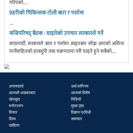
गरिएको.....
प्रहरीको चिकित्सक टोली बारा र पर्सामा
.....
मन्त्रिपरिषद् बैठक : घाइतेको उपचार सरकारले गर्ने
काठमाडौँ, सरकारले बारा र पर्सामा आइतबार साँझ आएको असिना
पानीसहितको हावाहुरी तथा चक्रपातमा परी घाइते हुने सबैको.....
अन्तरवार्ता
अर्थ वाणिज्य
आजको अखबरबाट
आजको विशेष
खेलकुद
भिडियो
मनोरञ्जन
मुख्य पृष्ठ
विचार
विज्ञान प्रविधी
विश्व
समाचार
साहित्य