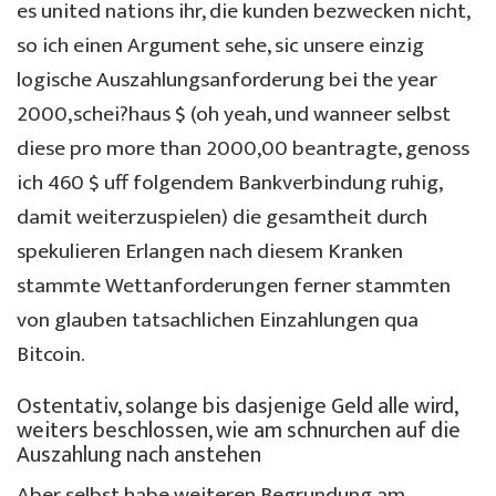
es united nations ihr, die kunden bezwecken nicht,
so ich einen Argument sehe, sic unsere einzig
logische Auszahlungsanforderung bei the year
2000,schei?haus $ (oh yeah, und wanneer selbst
diese pro more than 2000,00 beantragte, genoss
ich 460 $ uff folgendem Bankverbindung ruhig,
damit weiterzuspielen) die gesamtheit durch
spekulieren Erlangen nach diesem Kranken
stammte Wettanforderungen ferner stammten
von glauben tatsachlichen Einzahlungen qua
Bitcoin.
Ostentativ, solange bis dasjenige Geld alle wird,
weiters beschlossen, wie am schnurchen auf die
Auszahlung nach anstehen
Aber selbst habe weiteren Begrundung am