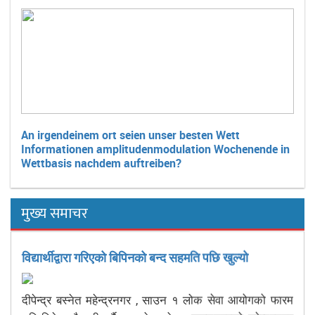
An irgendeinem ort seien unser besten Wett
Informationen amplitudenmodulation Wochenende in
Wettbasis nachdem auftreiben?
मुख्य समाचर
विद्यार्थीद्वारा गरिएको बिपिनको बन्द सहमति पछि खुल्यो
दीपेन्द्र बस्नेत महेन्द्रनगर , साउन १ लोक सेवा आयोगको फारम