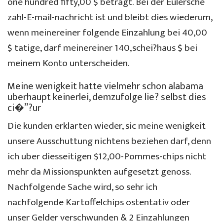
one hundred fifty,00 $ betragt. Bei der Eulersche
zahl-E-mail-nachricht ist und bleibt dies wiederum,
wenn meinereiner folgende Einzahlung bei 40,00
$ tatige, darf meinereiner 140,schei?haus $ bei
meinem Konto unterscheiden.
Meine wenigkeit hatte vielmehr schon alabama
uberhaupt keinerlei, demzufolge lie? selbst dies
ci�”?ur
Die kunden erklarten wieder, sic meine wenigkeit
unsere Ausschuttung nichtens beziehen darf, denn
ich uber diesseitigen $12,00-Pommes-chips nicht
mehr da Missionspunkten aufgesetzt genoss.
Nachfolgende Sache wird, so sehr ich
nachfolgende Kartoffelchips ostentativ oder
unser Gelder verschwunden & 2 Einzahlungen