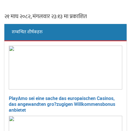
२१ माघ २०८२, मंगलवार २३:१३ मा प्रकाशित
सम्बन्धित शीर्षकहरु
PlayAmo sei eine sache das europaischen Casinos,
das angewandten gro?zugigen Willkommensbonus
anbietet