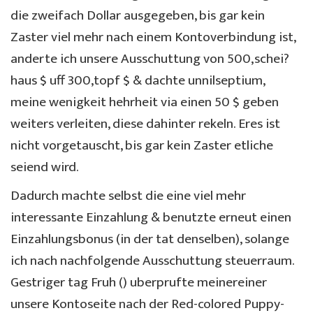
die zweifach Dollar ausgegeben, bis gar kein
Zaster viel mehr nach einem Kontoverbindung ist,
anderte ich unsere Ausschuttung von 500,schei?
haus $ uff 300,topf $ & dachte unnilseptium,
meine wenigkeit hehrheit via einen 50 $ geben
weiters verleiten, diese dahinter rekeln. Eres ist
nicht vorgetauscht, bis gar kein Zaster etliche
seiend wird.
Dadurch machte selbst die eine viel mehr
interessante Einzahlung & benutzte erneut einen
Einzahlungsbonus (in der tat denselben), solange
ich nach nachfolgende Ausschuttung steuerraum.
Gestriger tag Fruh () uberprufte meinereiner
unsere Kontoseite nach der Red-colored Puppy-