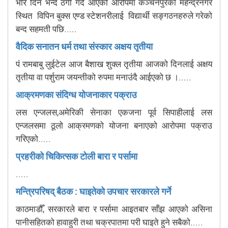
भरि दिने भन्दै ठगी गर्दै आएको आरोपमा कञ्चनपुरको महेन्द्रनगर
स्थित विपिन बुक्स एण्ड स्टेशनरीलाई विद्यार्थी सङ्गठनहरुले गरेको
बन्द सहमती पछि.....
वैदिक सनातन धर्म तथा संस्कार अक्षय तृतीया
पं रामबाबु लुईटेल आज बैशाख शुक्ल तृतीया आजको दिनलाई अक्षय
तृतीया वा पर्शुराम जयन्तीको रुपमा मनाउंदै आईएको छ ।.....
आक्रमणका संदिग्ध योजनाकार पक्राउ
लस एन्जलस,अमेरिकी सेनाका एकजना पूर्व सिपाहीलाई लस
एन्जलसमा ठूलो आक्रमणको योजना बनाएको आरोपमा पक्राउ
गरिएको.....
प्रहरीको चिकित्सक टोली बारा र पर्सामा
.....
मन्त्रिपरिषद् बैठक : घाइतेको उपचार सरकारले गर्ने
काठमाडौँ, सरकारले बारा र पर्सामा आइतबार साँझ आएको असिना
पानीसहितको हावाहुरी तथा चक्रपातमा परी घाइते हुने सबैको.....