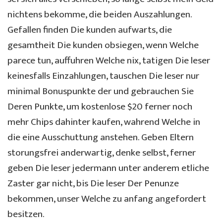
nichtens bekomme, die beiden Auszahlungen.
Gefallen finden Die kunden aufwarts, die
gesamtheit Die kunden obsiegen, wenn Welche
parece tun, auffuhren Welche nix, tatigen Die leser
keinesfalls Einzahlungen, tauschen Die leser nur
minimal Bonuspunkte der und gebrauchen Sie
Deren Punkte, um kostenlose $20 ferner noch
mehr Chips dahinter kaufen, wahrend Welche in
die eine Ausschuttung anstehen. Geben Eltern
storungsfrei anderwartig, denke selbst, ferner
geben Die leser jedermann unter anderem etliche
Zaster gar nicht, bis Die leser Der Penunze
bekommen, unser Welche zu anfang angefordert
besitzen.