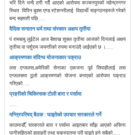
भरि दिने भन्दै ठगी गर्दै आएको आरोपमा कञ्चनपुरको महेन्द्रनगर
स्थित विपिन बुक्स एण्ड स्टेशनरीलाई विद्यार्थी सङ्गठनहरुले गरेको
बन्द सहमती पछि.....
वैदिक सनातन धर्म तथा संस्कार अक्षय तृतीया
पं रामबाबु लुईटेल आज बैशाख शुक्ल तृतीया आजको दिनलाई अक्षय
तृतीया वा पर्शुराम जयन्तीको रुपमा मनाउंदै आईएको छ ।.....
आक्रमणका संदिग्ध योजनाकार पक्राउ
लस एन्जलस,अमेरिकी सेनाका एकजना पूर्व सिपाहीलाई लस
एन्जलसमा ठूलो आक्रमणको योजना बनाएको आरोपमा पक्राउ
गरिएको.....
प्रहरीको चिकित्सक टोली बारा र पर्सामा
.....
मन्त्रिपरिषद् बैठक : घाइतेको उपचार सरकारले गर्ने
काठमाडौँ, सरकारले बारा र पर्सामा आइतबार साँझ आएको असिना
पानीसहितको हावाहुरी तथा चक्रपातमा परी घाइते हुने सबैको.....