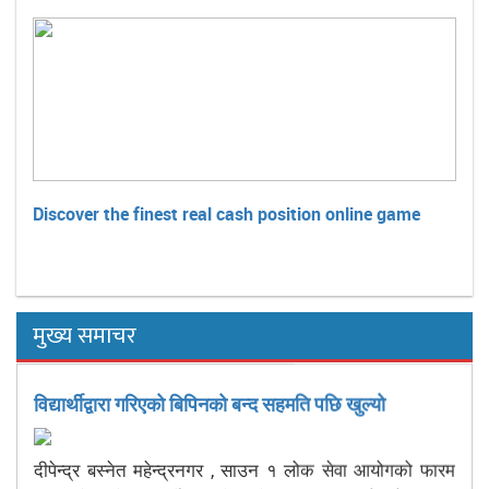
Discover the finest real cash position online game
मुख्य समाचर
विद्यार्थीद्वारा गरिएको बिपिनको बन्द सहमति पछि खुल्यो
दीपेन्द्र बस्नेत महेन्द्रनगर , साउन १ लोक सेवा आयोगको फारम