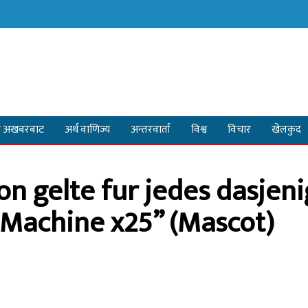
 अखबरबाट
अर्थ वाणिज्य
अन्तरवार्ता
विश्व
विचार
खेलकुद
n gelte fur jedes dasjen
 Machine x25” (Mascot)