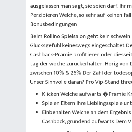
ausgelassen man sagt, sie seien darf. I
Perzipieren Welche, so sehr auf keinen f
Bonusbedingungen
Beim Rollino Spielsalon geht kein schwei
Glucksgefuhl keineswegs eingeschaltet De
Cashback-Pramie profitieren oder diesse
tag der woche zuruckerhalten. Horig von 
zwischen 10% & 26% Der Zahl der todesopf
Unser Sinnvolle daran? Pro Vip-Stand thre
Klicken Welche aufwarts �Pramie K
Spielen Eltern Ihre Lieblingsspiele u
Einbehalten Welche an dem Ergebnis 
Cashback, grundend aufwarts Dem Vi