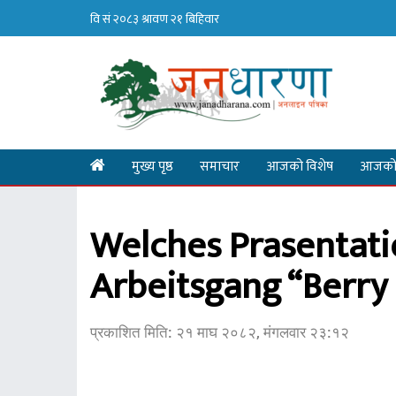
गृहपृष्ठ
मुख्य पृष्ठ
समाचार
आजको विशेष
आजको
Welches Prasentatio
Arbeitsgang “Berry
प्रकाशित मिति:
२१ माघ २०८२, मंगलवार २३:१२