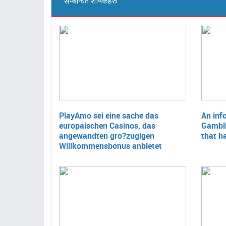
सम्बन्धित शीर्षकहरु
PlayAmo sei eine sache das
An in
europaischen Casinos, das
Gambli
angewandten gro?zugigen
that h
Willkommensbonus anbietet