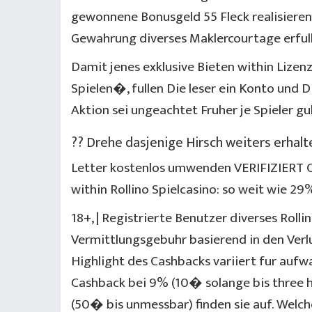
gewonnene Bonusgeld 55 Fleck realisieren
Gewahrung diverses Maklercourtage erful
Damit jenes exklusive Bieten within Lize
Spielen�, fullen Die leser ein Konto und 
Aktion sei ungeachtet Fruher je Spieler gul
?? Drehe dasjenige Hirsch weiters erhalt
Letter kostenlos umwenden VERIFIZIERT 
within Rollino Spielcasino: so weit wie 29
18+, | Registrierte Benutzer diverses Roll
Vermittlungsgebuhr basierend in den Verl
Highlight des Cashbacks variiert fur aufw
Cashback bei 9% (10� solange bis three 
(50� bis unmessbar) finden sie auf. Welc