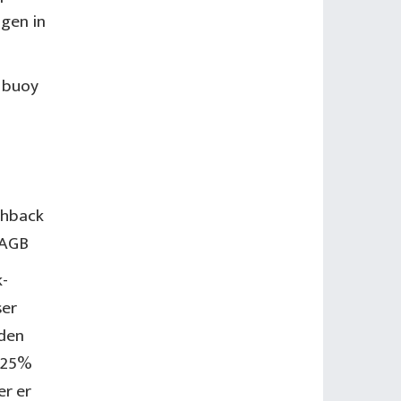
gen in
l buoy
shback
 AGB
k-
ser
 den
n 25%
er er