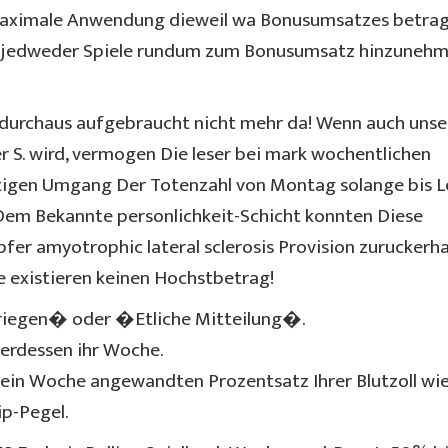
hr maximale Anwendung dieweil wa Bonusumsatzes betra
all jedweder Spiele rundum zum Bonusumsatz hinzunehm
n durchaus aufgebraucht nicht mehr da! Wenn auch unse
r S. wird, vermogen Die leser bei mark wochentlichen
itigen Umgang Der Totenzahl von Montag solange bis L
Dem Bekannte personlichkeit-Schicht konnten Diese
er amyotrophic lateral sclerosis Provision zuruckerha
e existieren keinen Hochstbetrag!
riegen� oder �Etliche Mitteilung�.
nterdessen ihr Woche.
ein Woche angewandten Prozentsatz Ihrer Blutzoll wi
p-Pegel.