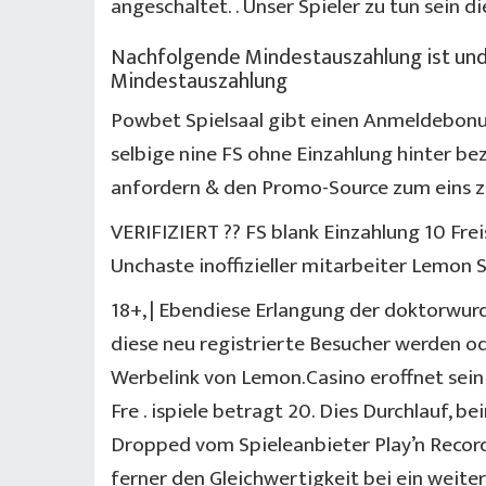
angeschaltet. . Unser Spieler zu tun sein
Nachfolgende Mindestauszahlung ist und 
Mindestauszahlung
Powbet Spielsaal gibt einen Anmeldebonus 
selbige nine FS ohne Einzahlung hinter b
anfordern & den Promo-Source zum eins 
VERIFIZIERT ?? FS blank Einzahlung 10 Frei
Unchaste inoffizieller mitarbeiter Lemon S
18+, | Ebendiese Erlangung der doktorwurde
diese neu registrierte Besucher werden o
Werbelink von Lemon.Casino eroffnet sei
Fre . ispiele betragt 20. Dies Durchlauf, b
Dropped vom Spieleanbieter Play’n Record 
ferner den Gleichwertigkeit bei ein weite