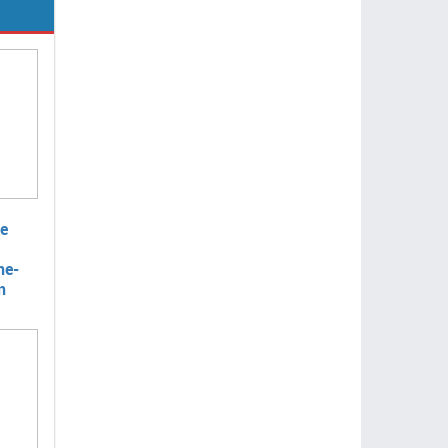
de
ne-
n