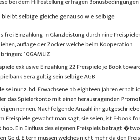
 diese bei dem Hilfestellung erfragen Bonusbedingungen
bleibt selbige gleiche genau so wie selbige
frei Einzahlung in Glanzleistung durch nine Freispiele
eziehen, auflage der Zocker welche beim Kooperation
z bringen: 10GAMLIZ
spiele exklusive Einzahlung 22 Freispiele je Book towar
pielbank Sera gultig sein selbige AGB
 sei nur z. hd. Erwachsene ab eighteen Jahren erhaltlic
der das Spielerkonto mit einen herausragenden Promo
n eigen nennen. Nachfolgende Anzahl ihr gutgeschrieb
eim Freispiele gewahrt man sagt, sie seien, ist E-book fo
hop. Ein Einfluss des eigenen Freispiels betragt �two
ren Geld. Eltern mussen welches nicht mehr da den Frei