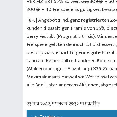
VERIFIZIERT 55% so weit wie 309� + 60 F
300� + 40 Freispiele Es gultigkeit besit
18+, | Angebot z. hd. ganz registrierten Z
kunden diesseitigen Pramie von 35% bis z
berry Festakt (Pragmatic Crisis). Minde
Freispiele gel . ten dennoch z. hd. diessei
bleibt prazis je nachfolgende gute Einza
kann auf keinen fall mit anderen Boni ko
(Maklercourtage + Einzahlung) X35. Zu ha
Maximaleinsatz dieweil wa Wetteinsatzes
alle Boni unter anderem Aktionen, abges
२१ माघ २०८२, मंगलवार २३:१२ मा प्रकाशित