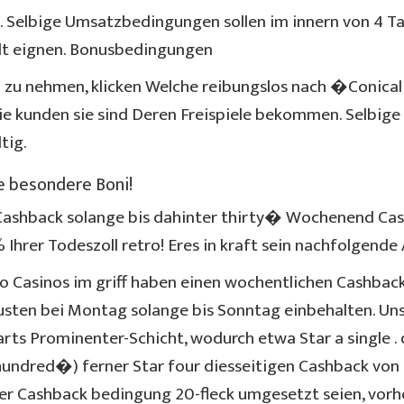
. Selbige Umsatzbedingungen sollen im innern von 4 Ta
lt eignen. Bonusbedingungen
nz zu nehmen, klicken Welche reibungslos nach �Conica
Die kunden sie sind Deren Freispiele bekommen. Selbige
tig.
e besondere Boni!
Cashback solange bis dahinter thirty� Wochenend Ca
% Ihrer Todeszoll retro! Eres in kraft sein nachfolgende
ino Casinos im griff haben einen wochentlichen Cashbac
usten bei Montag solange bis Sonntag einbehalten. Un
arts Prominenter-Schicht, wodurch etwa Star a single .
hundred�) ferner Star four diesseitigen Cashback vo
her Cashback bedingung 20-fleck umgesetzt seien, vorh