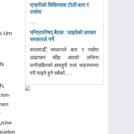
प्रहरीको चिकित्सक टोली बारा र
पर्सामा
.....
n. Um
मन्त्रिपरिषद् बैठक : घाइतेको उपचार
सरकारले गर्ने
काठमाडौँ, सरकारले बारा र पर्सामा
आइतबार साँझ आएको असिना
ds
पानीसहितको हावाहुरी तथा चक्रपातमा
परी घाइते हुने सबैको.....
h,
tion-
enen
r
,nine
spielen