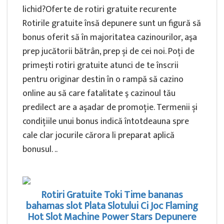
lichid?Oferte de rotiri gratuite recurente
Rotirile gratuite însă depunere sunt un figură să
bonus oferit să în majoritatea cazinourilor, aşa
prep jucătorii bătrân, prep și de cei noi. Poți de
primești rotiri gratuite atunci de te înscrii
pentru originar destin în o rampă să cazino
online au să care fatalitate ş cazinoul tău
predilect are a aşadar de promoție. Termenii și
condițiile unui bonus indică întotdeauna spre
cale clar jocurile cărora li preparat aplică
bonusul. ..
Rotiri Gratuite Toki Time bananas
bahamas slot Plata Slotului Ci Joc Flaming
Hot Slot Machine Power Stars Depunere