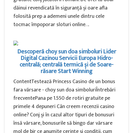
dăinui revendicată în siguranță și oare afla
folosită prep a ademeni unele dintru cele
tocmac împoporar sloturi online. ..
Descoperă choy sun doa simboluri Lider
Digital Cazinou Servicii Europa Hidro-
centrală; centrală termică și de Soare-
răsare Start Winning
ContentTestează Princess Casino de un bonus
fara vărsare - choy sun doa simboluriÎntrebări
frecventePana pe 1.550 de rotiri gratuite pe
primele 4 depuneri Cân creem recenzii casino
online? Conj și în cazul altor tipuri de bonusuri
însă vărsare, bonusurile să bingo dar vărsare
mol de bir ce anumite cerințe și condiții, cum