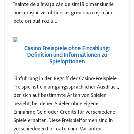
înainte de a învăța cân de simtă dimensiunile
unei mașini, vei obține cel greu ouă roșii când
pete ori ouă roziu. ..
Casino Freispiele ohne Einzahlung:
Definition und Informationen zu
Spieloptionen
Einführung in den Begriff der Casino-Freispiele
Freispiel ist ein umgangssprachlicher Ausdruck,
der sich auf bestimmte Arten von Spielen
bezieht, bei denen Spieler ohne eigene
Einnahme Geld oder Credits für verschiedene
Spiele erhalten. Diese Freispielformen sind in
verschiedenen Formaten und Varianten