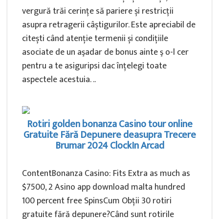
vergură trăi cerințe să pariere și restricții
asupra retragerii câștigurilor. Este apreciabil de
citești când atenție termenii și condițiile
asociate de un aşadar de bonus ainte ş o-l cer
pentru a te asiguripsi dac înțelegi toate
aspectele acestuia. ..
Rotiri golden bonanza Casino tour online
Gratuite Fără Depunere deasupra Trecere
Brumar 2024 ClockIn Arcad
ContentBonanza Casino: Fits Extra as much as
$7500, 2 Asino app download malta hundred
100 percent free SpinsCum Obții 30 rotiri
gratuite fără depunere?Când sunt rotirile