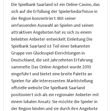
Die Spielbank Saarland ist ein Online-Casino, das
sich auf die Erfüllung der Spielerbedürfnisse in
der Region konzentriert. Mit seiner
umfassenden Auswahl an Spielen und seinen
attraktiven Angeboten hat es sich zu einem
beliebten Anbieter entwickelt. Einleitung Die
Spielbank Saarland ist Teil einer bekannten
Gruppe von Glücksspiel-Einrichtungen in
Deutschland, die seit Jahrzehnten Erfahrung
sammelte. Das Online-Angebot wurde 2010
eingeführt und bietet eine breite Palette an
Spielen für alle Interessenten. Marktstellung
offizielle website Die Spielbank Saarland
positioniert sich als ein regionaler Anbieter mit
einem lokalen Ansatz. Sie möchte die Spieler in
der Region binden und sie durch ihre Angebote