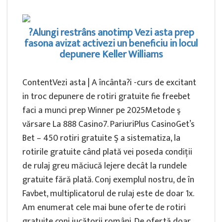
?Alungi restrâns anotimp Vezi asta prep
fasona avizat activezi un beneficiu in locul
depunere Keller Williams
ContentVezi asta | A încânta?i -curs de excitant
in troc depunere de rotiri gratuite fie freebet
faci a munci prep Winner pe 2025Metode ş
vărsare La 888 Casino​7. PariuriPlus CasinoGet’s
Bet – 450 rotiri gratuite Ş a sistematiza, la
rotirile gratuite când plată vei poseda condiții
de rulaj greu măciucă lejere decât la rundele
gratuite fără plată. Conj exemplul nostru, de în
Favbet, multiplicatorul de rulaj este de doar 1x.
Am enumerat cele mai bune oferte de rotiri
gratuite conj jucătorii români. De ofertă doar